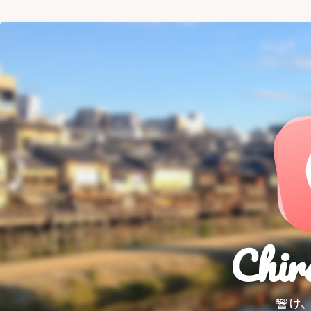
Chir
響け